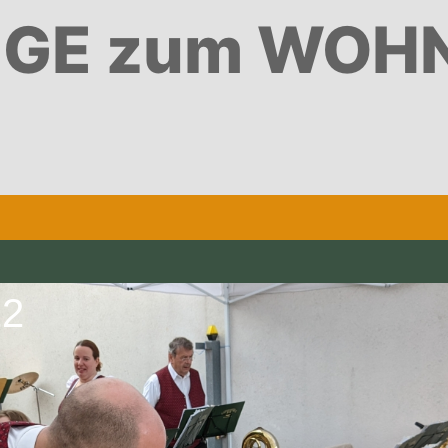
GE zum WOH
22