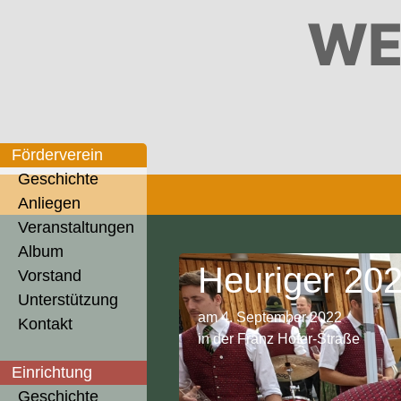
WE
Förderverein
Geschichte
Anliegen
Veranstaltungen
Album
Heuriger 20
Vorstand
Unterstützung
am 4. September 2022
Kontakt
in der Franz Hofer-Straße
Einrichtung
Geschichte